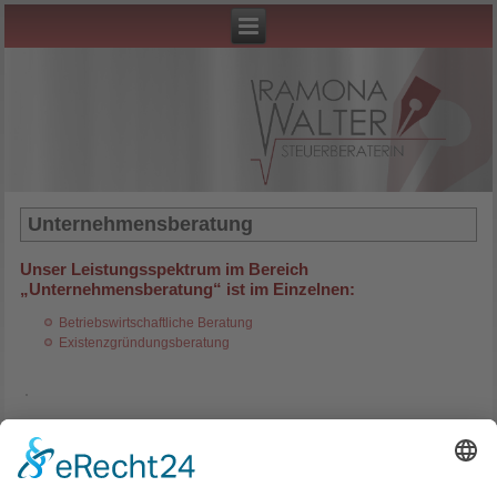
Unternehmensberatung
Unser Leistungsspektrum im Bereich
„Unternehmensberatung“ ist im Einzelnen:
Betriebswirtschaftliche Beratung
Existenzgründungsberatung
Kontakt
Steuerberaterin Ramona Walter