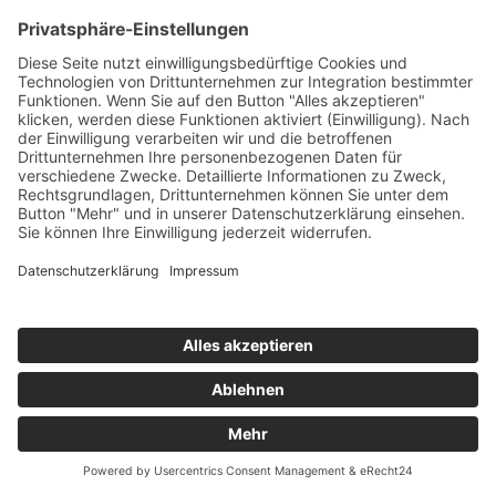
Affalterthal 153
91349 Egloffstein
Telefon:
09197 6264711
Telefax:
09197 6264710
E-Mail:
stb@ramona-walter.de
Zitat des Monats
Wenn man seine Ruhe nicht in sich selbst findet, ist es zwecklos, sie
andernorts zu suchen.
Francois de la Rochefoucauld,
französischer Schriftsteller (1613-1680)
Jubiläum
20 jähriges Kanzlei-Jubiläum
am 08. März 2022
Stichwortsuche
© Steuerkanzlei Ramona Walter 2010 -
2026 | powered and
designed by
PlatformElements
Cookie-Einstellungen